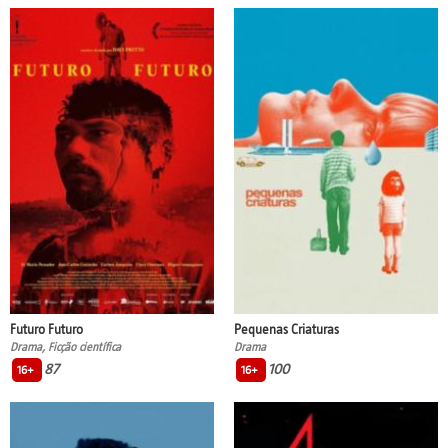
Futuro Futuro
Pequenas Criaturas
Drama, Ficção científica
Drama
87
100
16+
16+