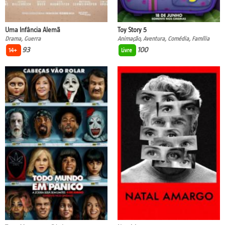
Uma Infância Alemã
Toy Story 5
Drama, Guerra
Animação, Aventura, Comédia, Família
93
100
14+
Livre