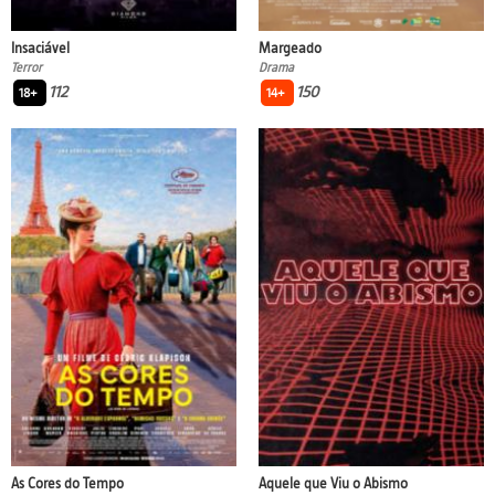
Insaciável
Margeado
Terror
Drama
112
150
18+
14+
As Cores do Tempo
Aquele que Viu o Abismo