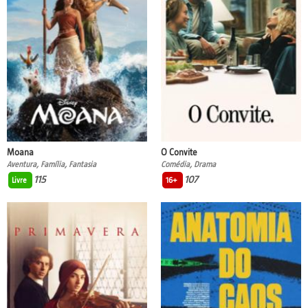
Moana
O Convite
Aventura, Família, Fantasia
Comédia, Drama
115
107
Livre
16+