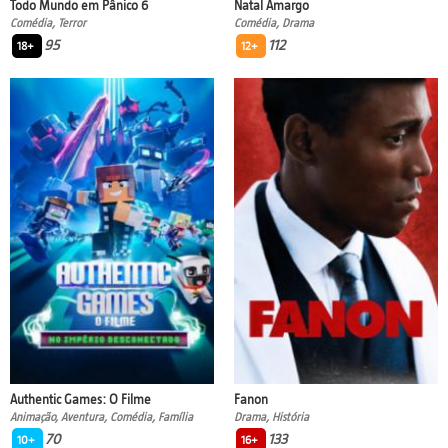
Todo Mundo em Pânico 6
Natal Amargo
Comédia, Terror
Comédia, Drama
95
112
18+
12+
Authentic Games: O Filme
Fanon
Animação, Aventura, Comédia, Família
Drama, História
70
133
10+
16+