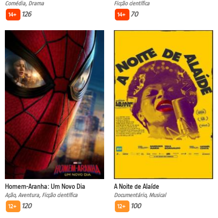
Comédia, Drama
Ficção científica
126
70
14+
14+
Homem-Aranha: Um Novo Dia
A Noite de Alaíde
Ação, Aventura, Ficção científica
Documentário, Musical
120
100
12+
12+