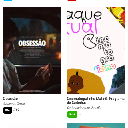
Obsessão
Cinematografinho Matinê: Programa
de Curtinhas
Suspense, Terror
Curta-metragem, Família
100
18+
--
Livre