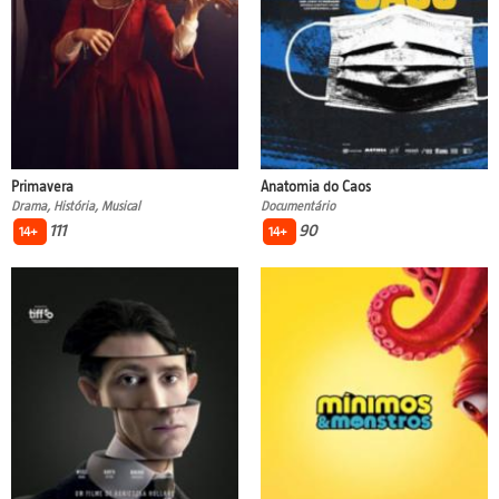
Primavera
Anatomia do Caos
Drama, História, Musical
Documentário
111
90
14+
14+