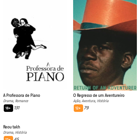
A Professora de Piano
O Regresso de um Aventureiro
Drama, Romance
Ação, Aventura, História
131
79
18+
12+
Reou takh
Drama, História
45
12+