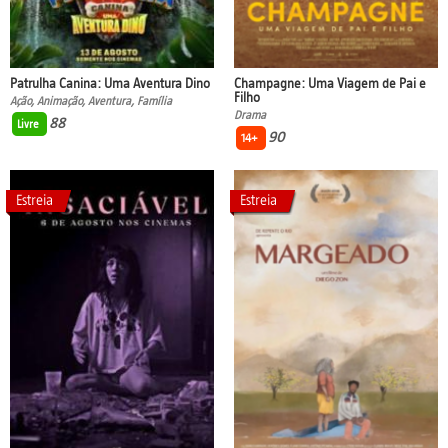
Patrulha Canina: Uma Aventura Dino
Champagne: Uma Viagem de Pai e
Filho
Ação, Animação, Aventura, Família
Drama
88
Livre
90
14+