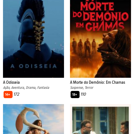
A Odisseia
A Morte do Demônio: Em Chamas
Ação, Aventura, Drama, Fantasia
Suspense, Terror
172
110
14+
18+