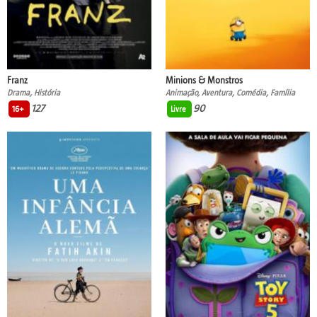
Franz
Minions & Monstros
Drama, História
Animação, Aventura, Comédia, Família
127
90
16+
Livre