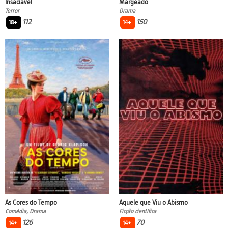
Insaciável
Margeado
Terror
Drama
112
150
18+
14+
As Cores do Tempo
Aquele que Viu o Abismo
Comédia, Drama
Ficção científica
126
70
14+
14+