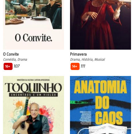
O Convite
Primavera
Comédia, Drama
Drama, História, Musical
107
111
16+
14+