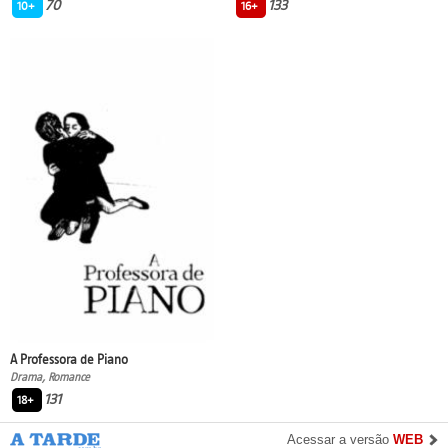
70
133
10+
16+
A Professora de Piano
Drama, Romance
131
18+
Acessar a versão
WEB