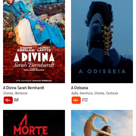
A Divina Sarah Bernhardt
A Odisseia
Drama, Romance
Ação, Aventura, Drama, Fantasia
98
172
16+
14+