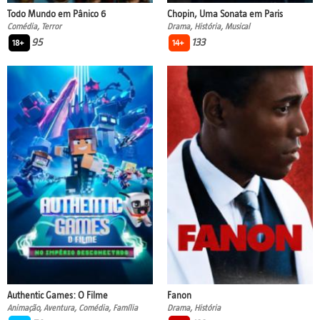
Todo Mundo em Pânico 6
Chopin, Uma Sonata em Paris
Comédia, Terror
Drama, História, Musical
95
133
18+
14+
Authentic Games: O Filme
Fanon
Animação, Aventura, Comédia, Família
Drama, História