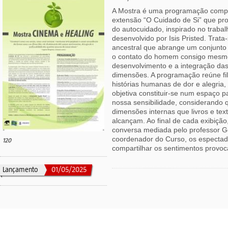
A Mostra é uma programação compl
extensão “O Cuidado de Si” que p
do autocuidado, inspirado no trabal
desenvolvido por Isis Pristed. Tra
ancestral que abrange um conjunto d
o contato do homem consigo mesmo
desenvolvimento e a integração das
dimensões. A programação reúne f
histórias humanas de dor e alegria
objetiva constituir-se num espaço par
nossa sensibilidade, considerando
dimensões internas que livros e tex
alcançam. Ao final de cada exibiçã
conversa mediada pelo professor 
coordenador do Curso, os especta
120
compartilhar os sentimentos provoc
Lançamento
01/05/2025