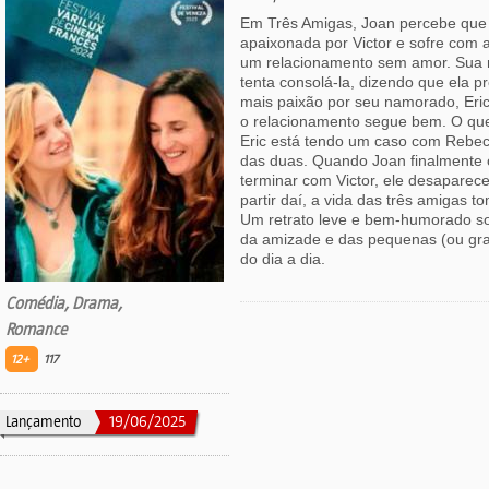
Em Três Amigas, Joan percebe que
apaixonada por Victor e sofre com 
um relacionamento sem amor. Sua m
tenta consolá-la, dizendo que ela 
mais paixão por seu namorado, Eric
o relacionamento segue bem. O que
Eric está tendo um caso com Reb
das duas. Quando Joan finalmente 
terminar com Victor, ele desaparec
partir daí, a vida das três amigas 
Um retrato leve e bem-humorado so
da amizade e das pequenas (ou gr
do dia a dia.
Comédia, Drama,
Romance
12+
117
Lançamento
19/06/2025