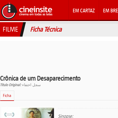
EM CARTAZ
EM BRE
FILME
Ficha Técnica
Crônica de um Desaparecimento
Titulo Original:
سجل اختفاء
Ficha
Sinopse: