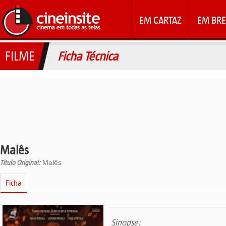
EM CARTAZ
EM BRE
FILME
Ficha Técnica
Malês
Titulo Original:
Malês
Ficha
Sinopse: