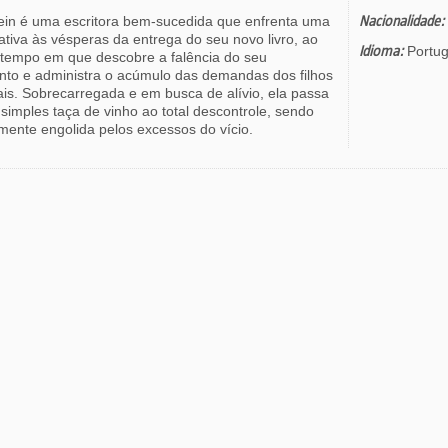
lein é uma escritora bem-sucedida que enfrenta uma
Nacionalidade:
iativa às vésperas da entrega do seu novo livro, ao
Idioma:
Portu
empo em que descobre a falência do seu
to e administra o acúmulo das demandas dos filhos
ais. Sobrecarregada e em busca de alívio, ela passa
simples taça de vinho ao total descontrole, sendo
mente engolida pelos excessos do vício.