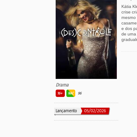
Kátia K
crise cr
mesmo t
casamen
e dos p
de uma 
gradual
Drama
16+
NAC
96
Lançamento
05/02/2026