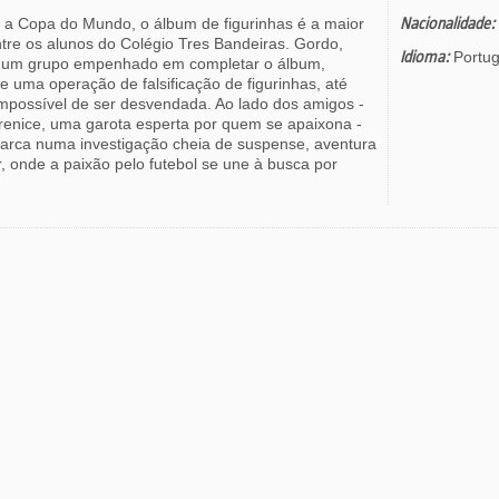
 a Copa do Mundo, o álbum de figurinhas é a maior
Nacionalidade:
ntre os alunos do Colégio Tres Bandeiras. Gordo,
Idioma:
Portu
e um grupo empenhado em completar o álbum,
e uma operação de falsificação de figurinhas, até
impossível de ser desvendada. Ao lado dos amigos -
renice, uma garota esperta por quem se apaixona -
arca numa investigação cheia de suspense, aventura
, onde a paixão pelo futebol se une à busca por