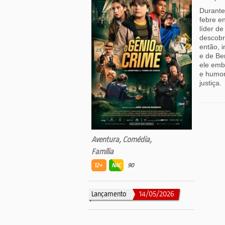
Durante
febre e
líder d
descobr
então, 
e de Be
ele emb
e humor
justiça.
Aventura, Comédia,
Família
12+
NAC
90
Lançamento
14/05/2026