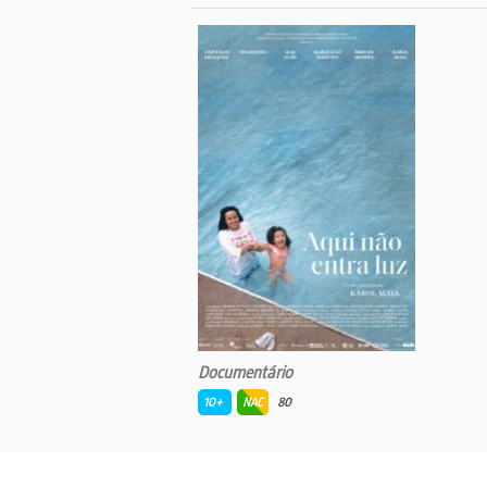
Documentário
10+
NAC
80